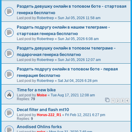
Раздеть девушку онлайн в топовом боте - стартовая
генерка бесплатно
Last post by
Robertnep
«
Sun Jul 05, 2026 11:58 am
Раздеть подругу онлайн в нашем телеграме -
стартовая генерка бесплатно
Last post by
Robertnep
«
Sun Jul 05, 2026 6:08 am
Раздеть девушку онлайн в топовом телеграме -
подарочная генерка бесплатно
Last post by
Robertnep
«
Sun Jul 05, 2026 12:07 am
Раздеть подругу онлайн в топовом боте - первая
генерация бесплатно
Last post by
Robertnep
«
Sat Jul 04, 2026 6:28 pm
Time for a new bike
Last post by
Moise
«
Tue Aug 17, 2021 12:08 am
Replies:
79
1
2
3
4
Decat filter and flash mt10
Last post by
Horus-222_R1
«
Fri Feb 12, 2021 6:27 pm
Replies:
9
Anodised Ohlins forks
Last post by
polar
«
Mon Aug 31, 2020 7:49 pm