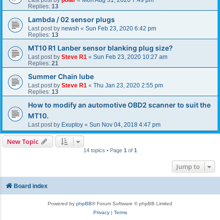
Replies:
13
Lambda / 02 sensor plugs
Last post by
newsh
«
Sun Feb 23, 2020 6:42 pm
Replies:
13
MT10 R1 Lanber sensor blanking plug size?
Last post by
Steve R1
«
Sun Feb 23, 2020 10:27 am
Replies:
21
Summer Chain lube
Last post by
Steve R1
«
Thu Jan 23, 2020 2:55 pm
Replies:
13
How to modify an automotive OBD2 scanner to suit the
MT10.
Last post by
Exuptoy
«
Sun Nov 04, 2018 4:47 pm
New Topic
14 topics • Page
1
of
1
Jump to
Board index
Powered by
phpBB
® Forum Software © phpBB Limited
Privacy
|
Terms