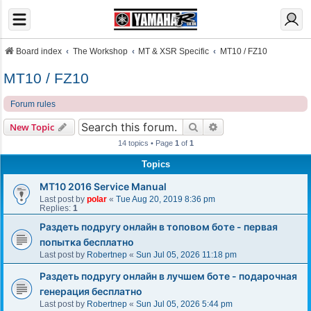
Board index
The Workshop
MT & XSR Specific
MT10 / FZ10
MT10 / FZ10
Forum rules
Search
Advanced search
New Topic
14 topics • Page
1
of
1
Topics
MT10 2016 Service Manual
Last post by
polar
«
Tue Aug 20, 2019 8:36 pm
Replies:
1
Раздеть подругу онлайн в топовом боте - первая
попытка бесплатно
Last post by
Robertnep
«
Sun Jul 05, 2026 11:18 pm
Раздеть подругу онлайн в лучшем боте - подарочная
генерация бесплатно
Last post by
Robertnep
«
Sun Jul 05, 2026 5:44 pm